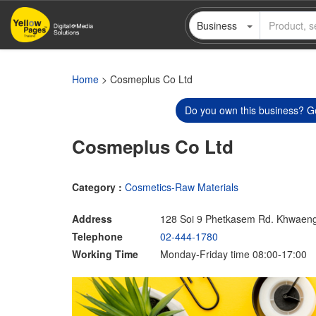
Skip
Business
to
main
content
Home
> Cosmeplus Co Ltd
Do you own this business? Ge
Cosmeplus Co Ltd
Category :
Cosmetics-Raw Materials
Address
128 Soi 9 Phetkasem Rd. Khwaen
Telephone
02-444-1780
Working Time
Monday-Friday time 08:00-17:00