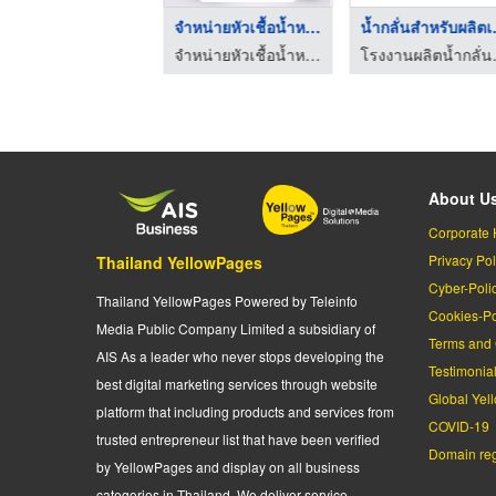
น้ำกลั่นสำหรับผลิตเค ...
จำหน่ายหัวเชื้อน้ำหอ ...
น้ำกล
โรงงานผลิตน้ำกลั่น - นวนที
จำหน่ายหัวเชื้อน้ำหอม-คูโดส
โรงงาน
About U
Corporate 
Privacy Pol
Thailand YellowPages
Cyber-Poli
Thailand YellowPages Powered by Teleinfo
Cookies-Po
Media Public Company Limited a subsidiary of
Terms and 
AIS As a leader who never stops developing the
Testimonia
best digital marketing services through website
Global Yel
platform that including products and services from
COVID-19
trusted entrepreneur list that have been verified
Domain regi
by YellowPages and display on all business
categories in Thailand. We deliver service