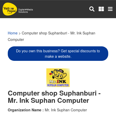
Skip
to
main
content
Home
> Computer shop Suphanburi - Mr. Ink Suphan
Computer
Do you own this business? Get special discounts to
make a website.
Computer shop Suphanburi -
Mr. Ink Suphan Computer
Organization Name :
Mr. Ink Suphan Computer