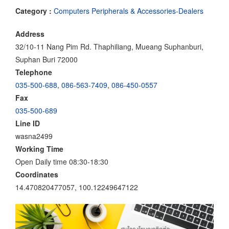
Category :
Computers Peripherals & Accessories-Dealers
Address
32/10-11 Nang Pim Rd. Thaphiliang, Mueang Suphanburi,
Suphan Buri 72000
Telephone
035-500-688
,
086-563-7409
,
086-450-0557
Fax
035-500-689
Line ID
wasna2499
Working Time
Open Daily time 08:30-18:30
Coordinates
14.470820477057, 100.12249647122