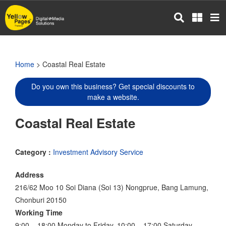
Skip
to
main
content
Home
> Coastal Real Estate
Do you own this business? Get special discounts to
make a website.
Coastal Real Estate
Category :
Investment Advisory Service
Address
216/62 Moo 10 Soi Diana (Soi 13) Nongprue, Bang Lamung,
Chonburi 20150
Working Time
9:00 – 18:00 Monday to Friday, 10:00 – 17:00 Saturday