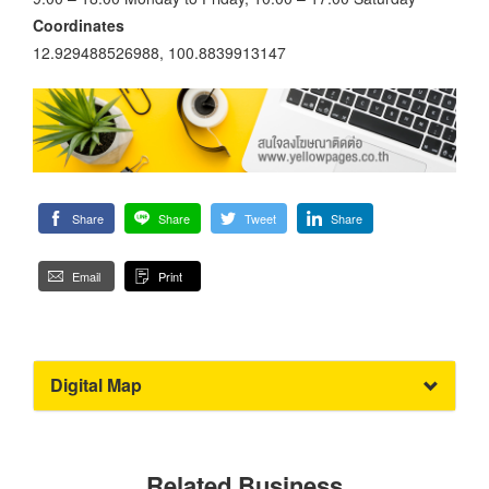
Coordinates
12.929488526988, 100.8839913147
Share
Share
Tweet
Share
Email
Print
Digital Map
Related Business