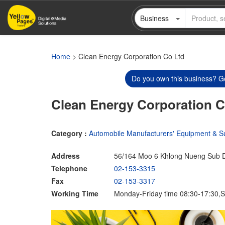
Skip
Business
to
main
content
Home
> Clean Energy Corporation Co Ltd
Do you own this business? Ge
Clean Energy Corporation C
Category :
Automobile Manufacturers' Equipment & S
Address
56/164 Moo 6 Khlong Nueng Sub D
Telephone
02-153-3315
Fax
02-153-3317
Working Time
Monday-Friday time 08:30-17:30,S