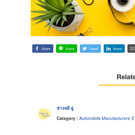
Share
Share
Tweet
Share
Relat
ช่างหมี อู่
Category :
Automobile Manufacturers' Equipment & Supplies