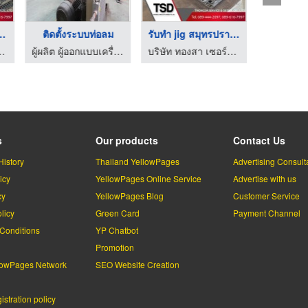
treatment ...
ติดตั้งระบบท่อลม
รับทํา jig สมุทรปราก ...
ส แอนด์ ดีไซน์ จำกัด
ผู้ผลิต ผู้ออกแบบเครื่องอัดอากาศ แมกซ์เวล คอมเพรสเซอร์
บริษัท ทองสา เซอร์วิส แอนด์ ดีไซน์ จำกัด
s
Our products
Contact Us
History
Thailand YellowPages
Advertising Consult
icy
YellowPages Online Service
Advertise with us
cy
YellowPages Blog
Customer Service
licy
Green Card
Payment Channel
Conditions
YP Chatbot
l
Promotion
lowPages Network
SEO Website Creation
stration policy