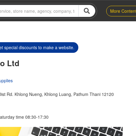
More Conten
t special discounts to make a website.
o Ltd
upplies
ist Rd. Khlong Nueng, Khlong Luang, Pathum Thani 12120
aturday time 08:30-17:30