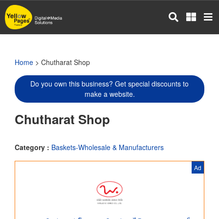
Skip
to
main
content
Home
> Chutharat Shop
Do you own this business? Get special discounts to
make a website.
Chutharat Shop
Category :
Baskets-Wholesale & Manufacturers
Ad