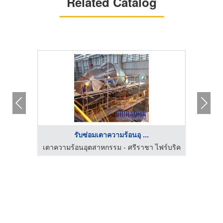
Related Catalog
รับซ่อมเตาความร้อนอุ ...
ยริ่ง
เตาความร้อนอุตสาหกรรม - ศรีราชา ไฟร์บริค
เตาควา