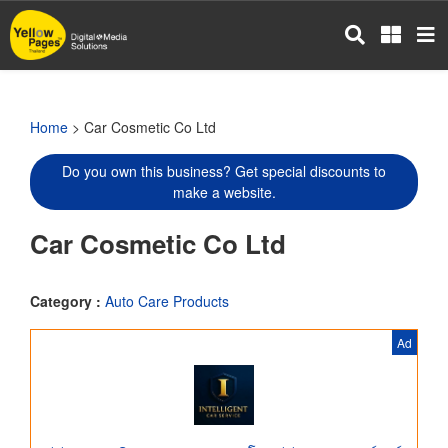
Skip
to
main
content
Home
> Car Cosmetic Co Ltd
Do you own this business? Get special discounts to
make a website.
Car Cosmetic Co Ltd
Category :
Auto Care Products
Ad