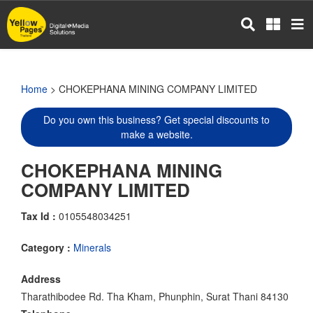
Skip
to
main
content
Home
> CHOKEPHANA MINING COMPANY LIMITED
Do you own this business? Get special discounts to
make a website.
CHOKEPHANA MINING
COMPANY LIMITED
Tax Id :
0105548034251
Category :
Minerals
Address
Tharathibodee Rd. Tha Kham, Phunphin, Surat Thani 84130