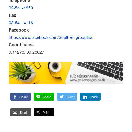
Telephone
02-541-4959
Fax
02-541-4116
Facebook
https://www.facebook.com/Southerngroupthai
Coordinates
9.11278, 99.26627
Share
Share
Tweet
Share
Email
Print