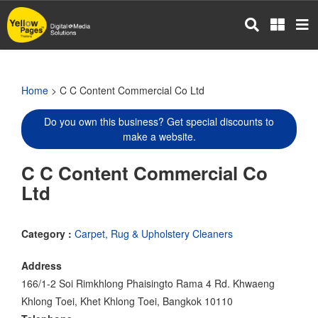
Skip
to
main
content
Home
> C C Content Commercial Co Ltd
Do you own this business? Get special discounts to
make a website.
C C Content Commercial Co
Ltd
Category :
Carpet, Rug & Upholstery Cleaners
Address
166/1-2 Soi Rimkhlong Phaisingto Rama 4 Rd. Khwaeng
Khlong Toei, Khet Khlong Toei, Bangkok 10110