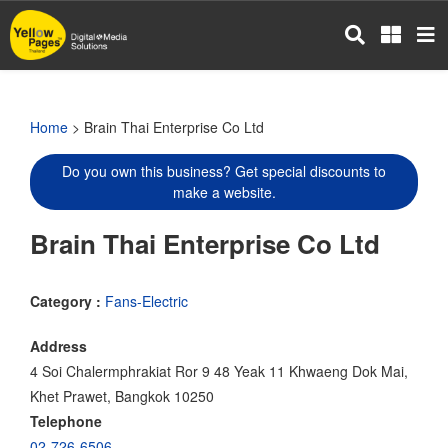
Skip
to
main
content
Home
> Brain Thai Enterprise Co Ltd
Do you own this business? Get special discounts to
make a website.
Brain Thai Enterprise Co Ltd
Category :
Fans-Electric
Address
4 Soi Chalermphrakiat Ror 9 48 Yeak 11 Khwaeng Dok Mai,
Khet Prawet, Bangkok 10250
Telephone
02-726-6506