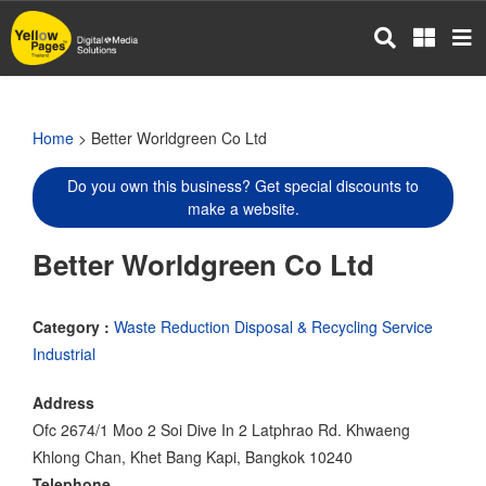
Skip
to
main
content
Home
> Better Worldgreen Co Ltd
Do you own this business? Get special discounts to
make a website.
Better Worldgreen Co Ltd
Category :
Waste Reduction Disposal & Recycling Service
Industrial
Address
Ofc 2674/1 Moo 2 Soi Dive In 2 Latphrao Rd. Khwaeng
Khlong Chan, Khet Bang Kapi, Bangkok 10240
Telephone