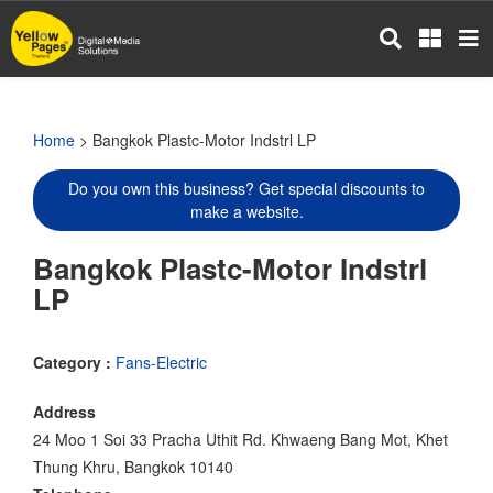
Skip
to
main
content
Home
> Bangkok Plastc-Motor Indstrl LP
Do you own this business? Get special discounts to
make a website.
Bangkok Plastc-Motor Indstrl
LP
Category :
Fans-Electric
Address
24 Moo 1 Soi 33 Pracha Uthit Rd. Khwaeng Bang Mot, Khet
Thung Khru, Bangkok 10140