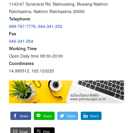
1143/47 Suranarai Rd. Naimueang, Mueang Nakhon
Ratchasima, Nakhon Ratchasima 30000
Telephone
089-767-7776
,
044-341-252
Fax
044-341-254
Working Time
Open Daily time 08:00-20:00
Coordinates
14.995512, 102.123225
Share
Share
Tweet
Share
Email
Print