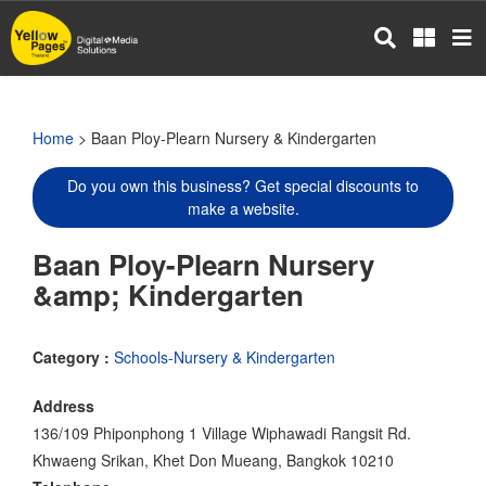
Skip
to
main
content
Home
> Baan Ploy-Plearn Nursery & Kindergarten
Do you own this business? Get special discounts to
make a website.
Baan Ploy-Plearn Nursery
&amp; Kindergarten
Category :
Schools-Nursery & Kindergarten
Address
136/109 Phiponphong 1 Village Wiphawadi Rangsit Rd.
Khwaeng Srikan, Khet Don Mueang, Bangkok 10210