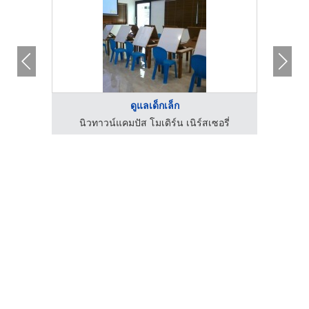
ดูแลเด็กเล็ก
นิวทาวน์แคมปัส โมเดิร์น เนิร์สเซอรี่
เทพ