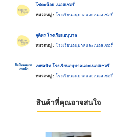
โชตะน้อย เนอสเซอรี่
หมวดหมู่ :
โรงเรียนอนุบาลและเนอสเซอรี่
จุติพร โรงเรียนอนุบาล
หมวดหมู่ :
โรงเรียนอนุบาลและเนอสเซอรี่
เทพสนิท โรงเรียนอนุบาลและเนอสเซอรี่
หมวดหมู่ :
โรงเรียนอนุบาลและเนอสเซอรี่
สินค้าที่คุณอาจสนใจ