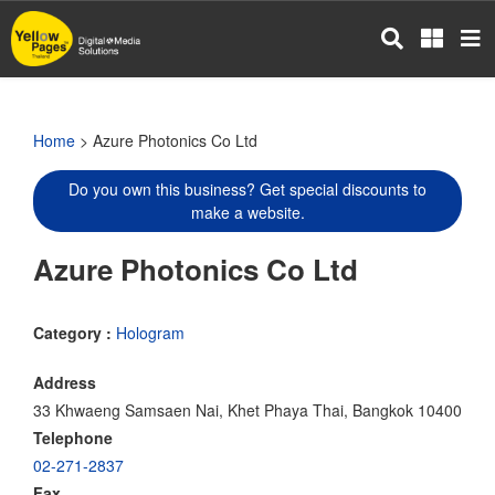
Skip
to
main
content
Home
> Azure Photonics Co Ltd
Do you own this business? Get special discounts to
make a website.
Azure Photonics Co Ltd
Category :
Hologram
Address
33 Khwaeng Samsaen Nai, Khet Phaya Thai, Bangkok 10400
Telephone
02-271-2837
Fax