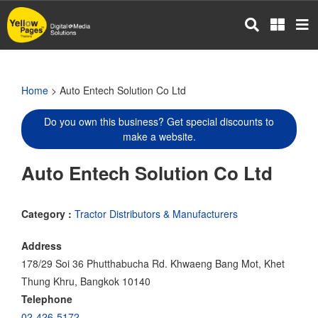
Skip
to
main
content
Home
> Auto Entech Solution Co Ltd
Do you own this business? Get special discounts to
make a website.
Auto Entech Solution Co Ltd
Category :
Tractor Distributors & Manufacturers
Address
178/29 Soi 36 Phutthabucha Rd. Khwaeng Bang Mot, Khet
Thung Khru, Bangkok 10140
Telephone
02-426-5172