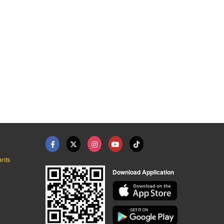
ants
Download Application