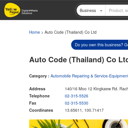
Skip
Business
to
main
content
Home
> Auto Code (Thailand) Co Ltd
Do you own this business? Ge
Auto Code (Thailand) Co Lt
Category :
Automobile Repairing & Service-Equipment
Address
140/16 Moo 12 Kingkaew Rd. Rach
Telephone
02-315-5526
Fax
02-315-5530
Coordinates
13.65611, 100.71417