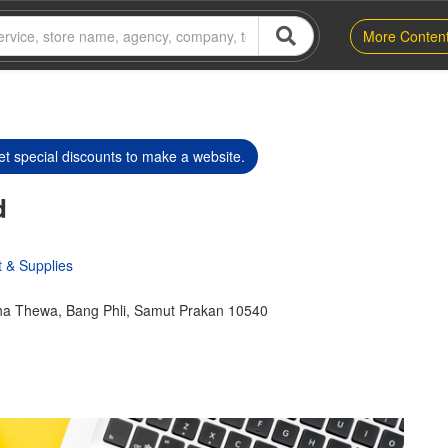
More Conten
t special discounts to make a website.
d
 & Supplies
a Thewa, Bang Phli, Samut Prakan 10540