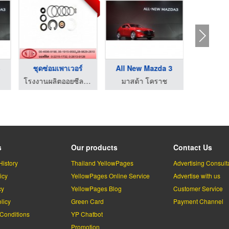
3
ชุดซ่อมเพาเวอร์
All New Mazda 3
โรงงานผลิตออยซีล โอริง ปะเก็น - เอ็น ยู เค ออยซีล
มาสด้า โคราช
s
Our products
Contact Us
History
Thailand YellowPages
Advertising Consult
icy
YellowPages Online Service
Advertise with us
cy
YellowPages Blog
Customer Service
licy
Green Card
Payment Channel
Conditions
YP Chatbot
l
Promotion