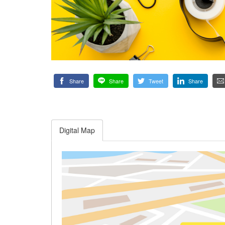
Share
Share
Tweet
Share
Digital Map