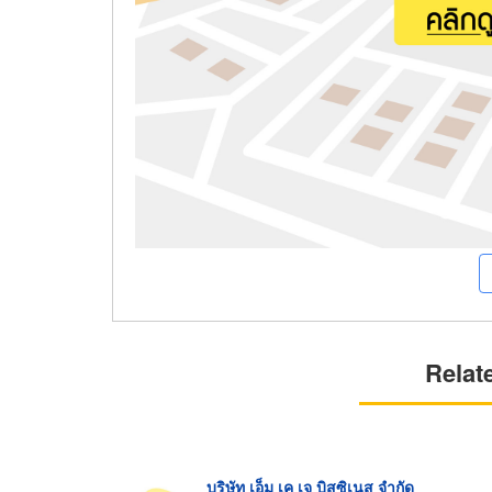
Relat
บริษัท เอ็ม เค เจ บิสซิเนส จำกัด