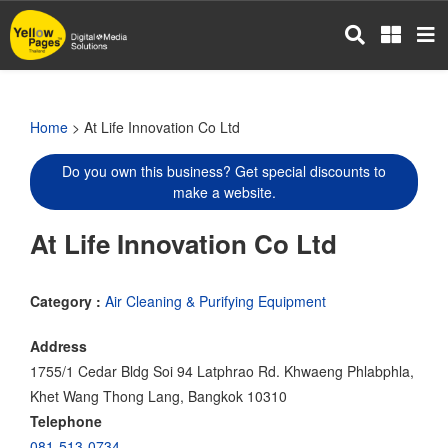
Skip
to
main
content
Home
> At Life Innovation Co Ltd
Do you own this business? Get special discounts to
make a website.
At Life Innovation Co Ltd
Category :
Air Cleaning & Purifying Equipment
Address
1755/1 Cedar Bldg Soi 94 Latphrao Rd. Khwaeng Phlabphla,
Khet Wang Thong Lang, Bangkok 10310
Telephone
081-513-0734