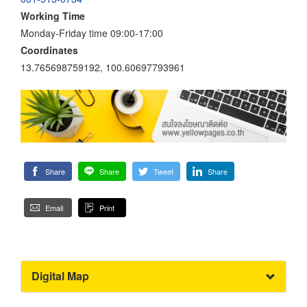
Working Time
Monday-Friday time 09:00-17:00
Coordinates
13.765698759192, 100.60697793961
Share
Share
Tweet
Share
Email
Print
Digital Map