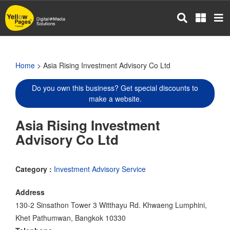
Skip
to
main
content
Home
> Asia Rising Investment Advisory Co Ltd
Do you own this business? Get special discounts to
make a website.
Asia Rising Investment
Advisory Co Ltd
Category :
Investment Advisory Service
Address
130-2 Sinsathon Tower 3 Witthayu Rd. Khwaeng Lumphini,
Khet Pathumwan, Bangkok 10330