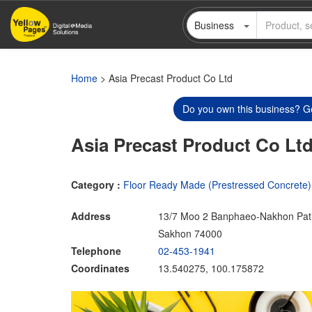
Skip
Business
to
main
content
Home
> Asia Precast Product Co Ltd
Do you own this business? Ge
Asia Precast Product Co Lt
Category :
Floor Ready Made (Prestressed Concrete)
Address
13/7 Moo 2 Banphaeo-Nakhon Pa
Sakhon 74000
Telephone
02-453-1941
Coordinates
13.540275, 100.175872