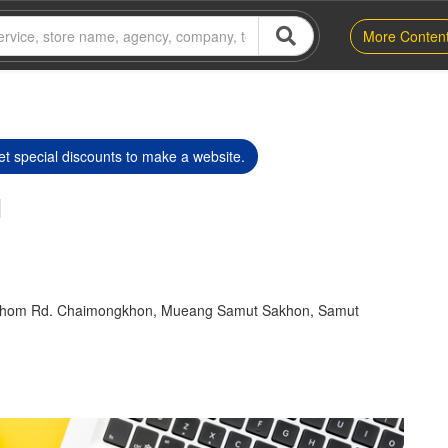
More Conten
t special discounts to make a website.
d
thom Rd. Chaimongkhon, Mueang Samut Sakhon, Samut