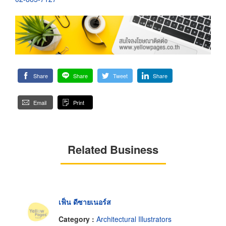
Share
Share
Tweet
Share
Email
Print
Related Business
เฟ็น ดีซายเนอร์ส
Category :
Architectural Illustrators