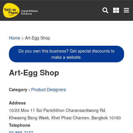
Skip
to
main
content
Home
> Art-Egg Shop
Do you own this business? Get special discounts to
make a website.
Art-Egg Shop
Category :
Product Designers
Address
10/23 Moo 11 Soi Panichthon Charansanitwong Rd.
Khwaeng Bang Waek, Khet Phasi Charoen, Bangkok 10160
Telephone
02-865-7127