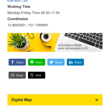
038-893-728
Working Time
Monday-Friday Time 08:30-17:30
Coordinates
12.8662601, 101.1368991
Share
Share
Tweet
Share
Email
Print
Digital Map