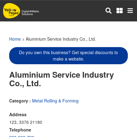
Skip
to
main
content
Home
> Aluminium Service Industry Co., Ltd.
Do you own this business? Get special discounts to
make a website.
Aluminium Service Industry
Co., Ltd.
Category :
Metal Rolling & Forming
Address
123, 3376 21180
Telephone