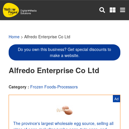
Skip
to
main
content
Home
> Alfredo Enterprise Co Ltd
Do you own this business? Get special discounts to
make a website.
Alfredo Enterprise Co Ltd
Category :
Frozen Foods-Processors
Ad
The province's largest wholesale egg source, selling all