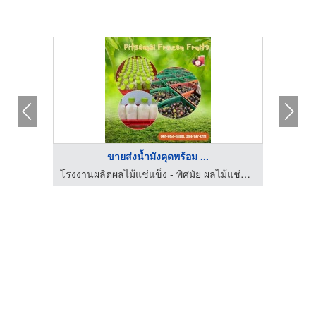
ขายส่งน้ำมังคุดพร้อม ...
โรงงานผลิตผลไม้แช่แข็ง - พิศมัย ผลไม้แช่แข็ง