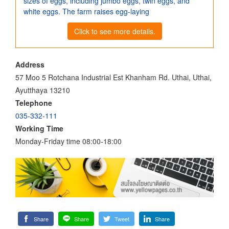
sizes of eggs, including jumbo eggs, twin eggs, and
white eggs. The farm raises egg-laying
Click to see more details.
Address
57 Moo 5 Rotchana Industrial Est Khanham Rd. Uthai, Uthai,
Ayutthaya 13210
Telephone
035-332-111
Working Time
Monday-Friday time 08:00-18:00
Share
Share
Tweet
Share