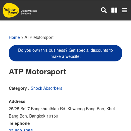
Skip
to
main
content
Home
> ATP Motorsport
Do you own this business? Get special discounts to
make a website.
ATP Motorsport
Category :
Shock Absorbers
Address
25/25 Soi 7 Bangkhunthian Rd. Khwaeng Bang Bon, Khet
Bang Bon, Bangkok 10150
Telephone
02-899-8055