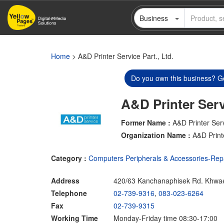
Skip
Business
to
main
content
Home
> A&D Printer Service Part., Ltd.
Do you own this business? Ge
A&D Printer Servi
Former Name :
A&D Printer Serv
Organization Name :
A&D Printe
Category :
Computers Peripherals & Accessories-Rep
Address
420/63 Kanchanaphisek Rd. Khwae
Telephone
02-739-9316
,
083-023-6264
Fax
02-739-9315
Working Time
Monday-Friday time 08:30-17:00