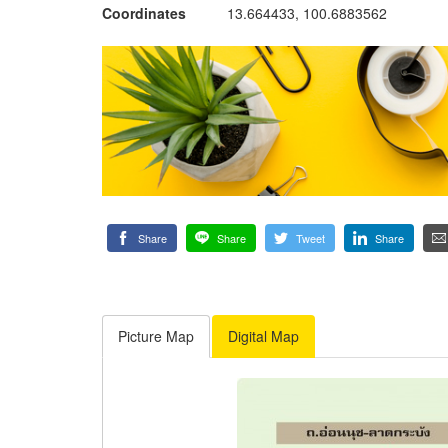
Coordinates
13.664433, 100.6883562
Share
Share
Tweet
Share
Picture Map
Digital Map