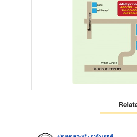
Relat
ซ่อมคอมสระบุรี - ดาต้า เอส.ซี.