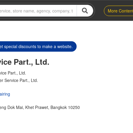
More Conten
t special discounts to make a website.
ce Part., Ltd.
ice Part., Ltd.
r Service Part., Ltd.
airing
ng Dok Mai, Khet Prawet, Bangkok 10250