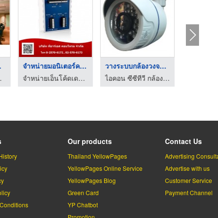
น ...
จำหน่ายมอนิเตอร์ควบค ...
วางระบบกล้องวงจรปิด ...
ชาโปรซอฟท์
จำหน่ายเอ็นโค้ดเดอร์-ทีอาร์เอส คอนโทรล
ไอคอน ซีซีทีวี กล้องวงจรปิด สมุทรปราการ
s
Our products
Contact Us
History
Thailand YellowPages
Advertising Consult
icy
YellowPages Online Service
Advertise with us
cy
YellowPages Blog
Customer Service
licy
Green Card
Payment Channel
Conditions
YP Chatbot
l
Promotion