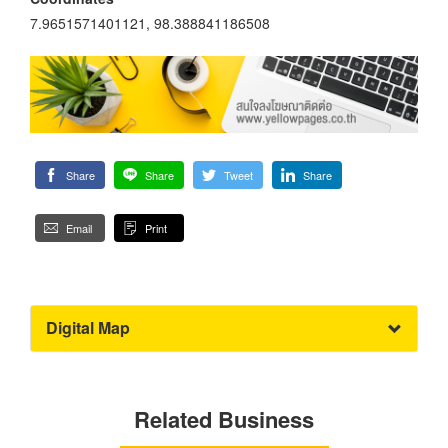
7.9651571401121, 98.388841186508
Share
Share
Tweet
Share
Email
Print
Digital Map
Related Business