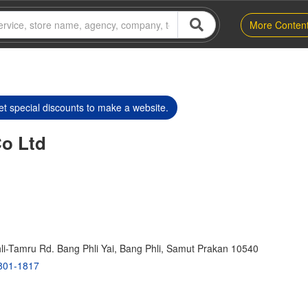
More Conten
t special discounts to make a website.
Co Ltd
li-Tamru Rd. Bang Phli Yai, Bang Phli, Samut Prakan 10540
801-1817