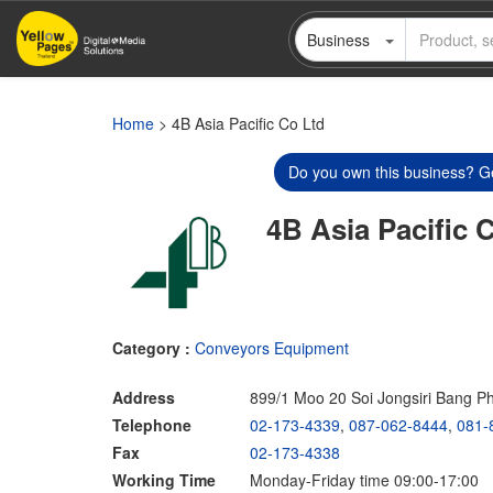
Skip
Business
to
main
content
Home
> 4B Asia Pacific Co Ltd
Do you own this business? Ge
4B Asia Pacific 
Category :
Conveyors Equipment
Address
899/1 Moo 20 Soi Jongsiri Bang Ph
Telephone
02-173-4339
,
087-062-8444
,
081-
Fax
02-173-4338
Working Time
Monday-Friday time 09:00-17:00