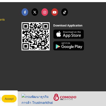
ants
Download Application
Accept
.