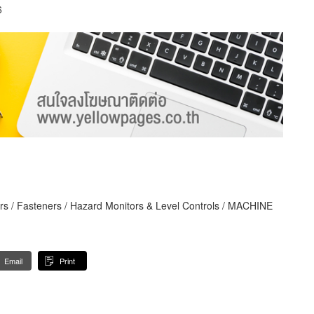
6
yors / Fasteners / Hazard Monitors & Level Controls / MACHINE
Email
Print