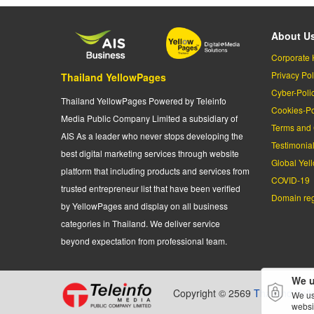
About U
Corporate 
Privacy Pol
Thailand YellowPages
Cyber-Poli
Thailand YellowPages Powered by Teleinfo
Cookies-Po
Media Public Company Limited a subsidiary of
Terms and 
AIS As a leader who never stops developing the
Testimonia
best digital marketing services through website
Global Yel
platform that including products and services from
COVID-19
trusted entrepreneur list that have been verified
Domain regi
by YellowPages and display on all business
categories in Thailand. We deliver service
beyond expectation from professional team.
We u
Copyright © 2569
Thailand Yel
We us
websi