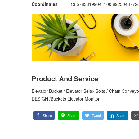
Coordinates
13.5783819904, 100.6925043772
Product And Service
Elevator Bucket / Elevator Belts/ Bolts / Chain Conve
DESIGN /Buckets Elevator Monitor
Share
Share
Tweet
Share