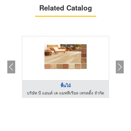
Related Catalog
พื้นไม้
ง จำกัด
บริษัท บี แอนด์ เค แมททีเรียล เทรดดิ้ง จำกัด
บริษัท