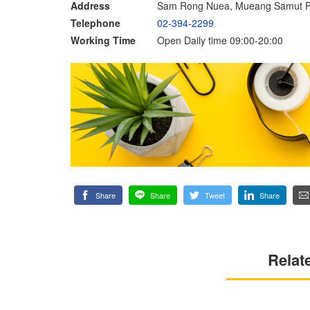
Address
Sam Rong Nuea, Mueang Samut P
Telephone
02-394-2299
Working Time
Open Daily time 09:00-20:00
Share
Share
Tweet
Share
Relat