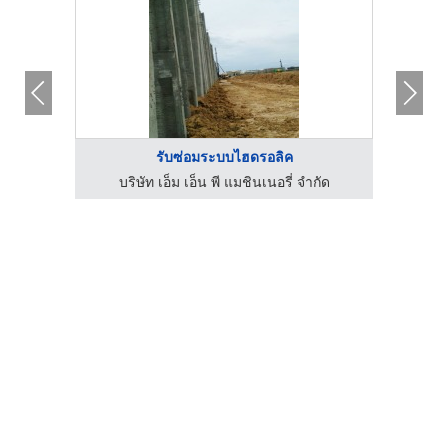
รับซ่อมระบบไฮดรอลิค
กัด
บริษัท เอ็ม เอ็น พี แมชินเนอรี่ จำกัด
บร