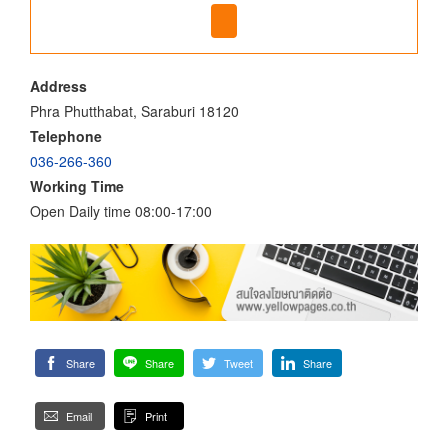
Address
Phra Phutthabat, Saraburi 18120
Telephone
036-266-360
Working Time
Open Daily time 08:00-17:00
Share
Share
Tweet
Share
Email
Print