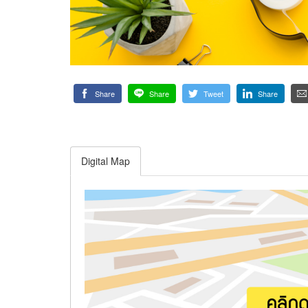
Share
Share
Tweet
Share
Digital Map