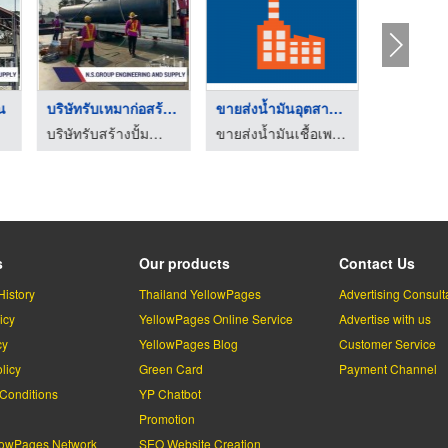
น
บริษัทรับเหมาก่อสร้า ...
ขายส่งน้ำมันอุตสาหกร ...
บริษัทรับสร้างปั้มน้ำมันครบวงจร - สร้างใหม่ ซ่อมแซม ต่อเติม
ขายส่งน้ำมันเชื้อเพลิง กาญจนบุรี
s
Our products
Contact Us
History
Thailand YellowPages
Advertising Consult
icy
YellowPages Online Service
Advertise with us
cy
YellowPages Blog
Customer Service
licy
Green Card
Payment Channel
Conditions
YP Chatbot
l
Promotion
lowPages Network
SEO Website Creation