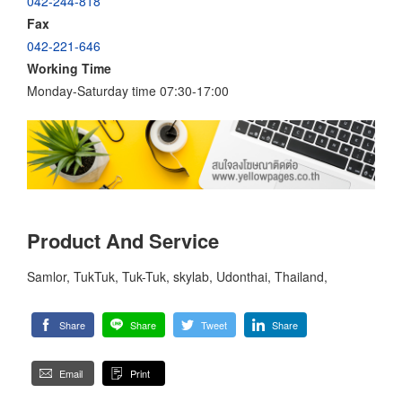
042-244-818
Fax
042-221-646
Working Time
Monday-Saturday time 07:30-17:00
Product And Service
Samlor, TukTuk, Tuk-Tuk, skylab, Udonthai, Thailand,
Share
Share
Tweet
Share
Email
Print