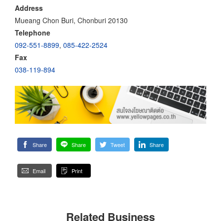
Address
Mueang Chon Buri, Chonburi 20130
Telephone
092-551-8899
,
085-422-2524
Fax
038-119-894
Share
Share
Tweet
Share
Email
Print
Related Business