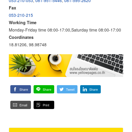
053-210-053
,
081-951-5446
,
081-595-2620
Fax
053-210-215
Working Time
Monday-Friday time 08:00-17:00,Saturday time 08:00-17:00
Coordinates
18.81206, 98.98748
Share
Share
Tweet
Share
Email
Print