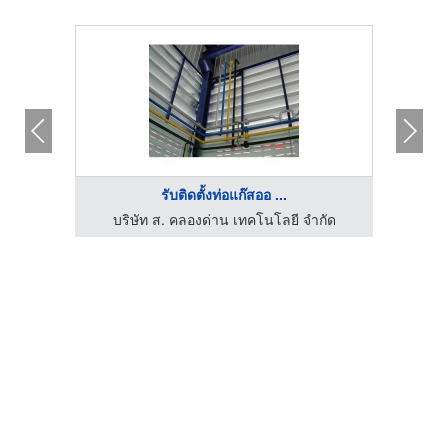
รับติดตั้งท่อแก๊สออ ...
ดิ์
บริษัท ส. คลองด่าน เทคโนโลยี จำกัด
บร