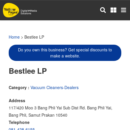
Skip
to
main
content
Home
> Bestlee LP
Do you own this business? Get special discounts to
make a website.
Bestlee LP
Category :
Vacuum Cleaners-Dealers
Address
117/420 Moo 3 Bang Phli Yai Sub Dist Rd. Bang Phli Yai,
Bang Phli, Samut Prakan 10540
Telephone
081-428-6155