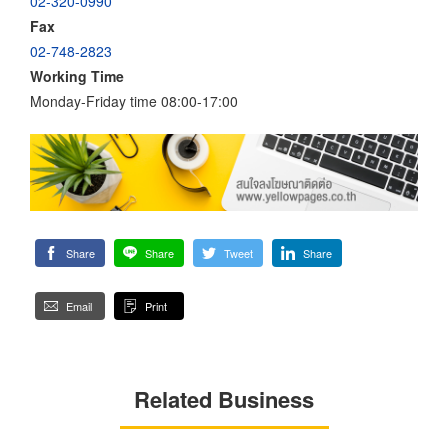
02-320-0990
Fax
02-748-2823
Working Time
Monday-Friday time 08:00-17:00
Share
Share
Tweet
Share
Email
Print
Related Business