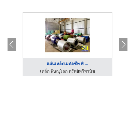
แผ่นเหล็กเมทัลชีท พิ ...
เหล็ก พิษณุโลก ทรัพย์ทวีพานิช