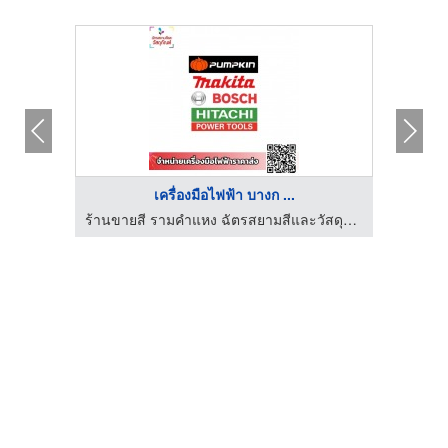
เครื่องมือไฟฟ้า บางก ...
ียริ่ง
ร้านขายสี รามคำแหง ฉัตรสยามสีและวัสดุภัณฑ์
จำหน