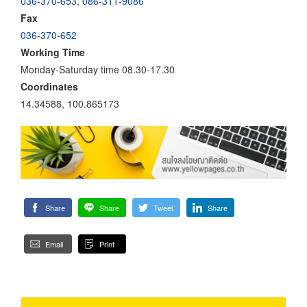
036-370-653
,
086-311-9086
Fax
036-370-652
Working Time
Monday-Saturday time 08.30-17.30
Coordinates
14.34588, 100.865173
Share
Share
Tweet
Share
Email
Print