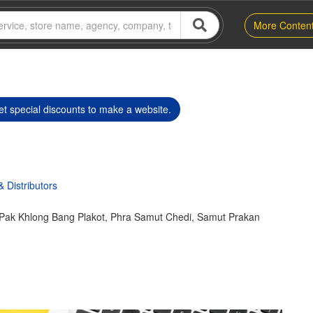
More Conten
t special discounts to make a website.
Distributors
Pak Khlong Bang Plakot, Phra Samut Chedi, Samut Prakan