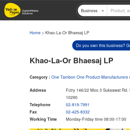
Skip
Business
to
main
content
Home
> Khao-La-Or Bhaesaj LP
Do you own this business? Ge
Khao-La-Or Bhaesaj LP
Category :
One Tambon One Product-Manufacturers & 
Address
Fctry 146/22 Moo 3 Suksawat Rd. 
10290
Telephone
02-819-7991
Fax
02-425-8332
Working Time
Monday-Friday time 08:00-17:00