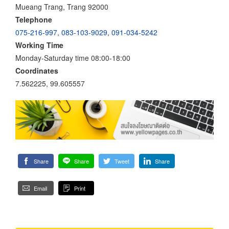
Mueang Trang, Trang 92000
Telephone
075-216-997
,
083-103-9029
,
091-034-5242
Working Time
Monday-Saturday time 08:00-18:00
Coordinates
7.562225, 99.605557
Share
Share
Tweet
Share
Email
Print