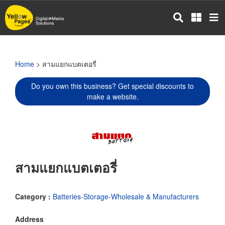
Skip
to
main
content
Home
> สามแยกแบตเตอรี่
Do you own this business? Get special discounts to
make a website.
สามแยกแบตเตอรี่
Category :
Batteries-Storage-Wholesale & Manufacturers
Address