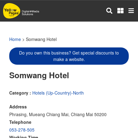
Skip
to
main
content
Home
> Somwang Hotel
Do you own this business? Get special discounts to
make a website.
Somwang Hotel
Category :
Hotels (Up-Country)-North
Address
Phrasing, Mueang Chiang Mai, Chiang Mai 50200
Telephone
053-278-505
Working Time