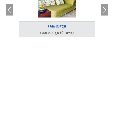
เดอะเบสรูม
เดอะเบส รูม (บ้านพร)