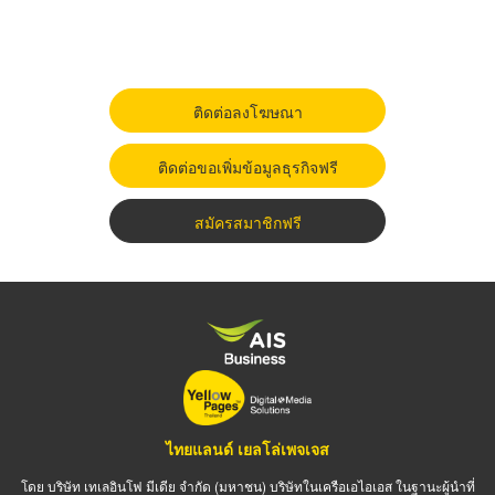
ติดต่อลงโฆษณา
ติดต่อขอเพิ่มข้อมูลธุรกิจฟรี
สมัครสมาชิกฟรี
ไทยแลนด์ เยลโล่เพจเจส
โดย บริษัท เทเลอินโฟ มีเดีย จำกัด (มหาชน) บริษัทในเครือเอไอเอส ในฐานะผู้นำที่