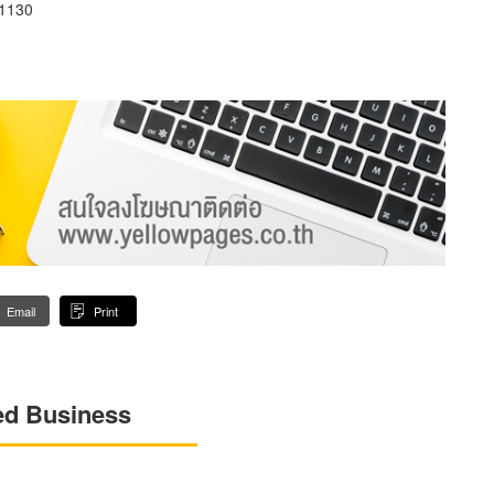
81130
Email
Print
ed Business