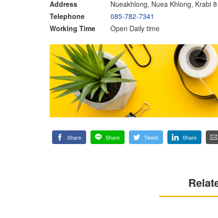
Address
Nueakhlong, Nuea Khlong, Krabi 
Telephone
085-782-7341
Working Time
Open Daily time
Share
Share
Tweet
Share
Relat