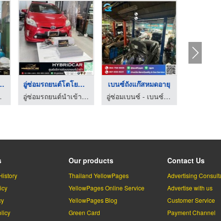
เบนซ์ สุขสว ...
อู่ซ่อมรถยนต์โตโยต้า ...
เบนซ์ถังแก๊สหมดอายุ
อู่ซ่
ระชาอุทิศ
อู่ซ่อมรถยนต์นำเข้าและรถยนต์ไฮบริด สายไหม
อู่ซ่อมเบนซ์ - เบนซ์ ควอลิตี้ แอนด์ แก๊สเซอร์วิส
s
Our products
Contact Us
History
Thailand YellowPages
Advertising Consult
icy
YellowPages Online Service
Advertise with us
cy
YellowPages Blog
Customer Service
licy
Green Card
Payment Channel