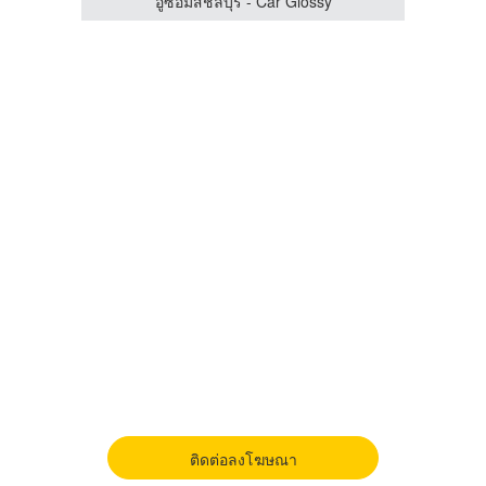
อู่ซ่อมรถยนต์ลาดพร้าว-เฟิร์ส เทส แอนด์ เซอร์วิส
อู่ซ่อมสีชลบุรี - Car Glossy
ติดต่อลงโฆษณา