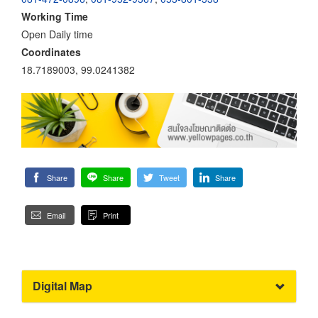
Working Time
Open Daily time
Coordinates
18.7189003, 99.0241382
Share
Share
Tweet
Share
Email
Print
Digital Map