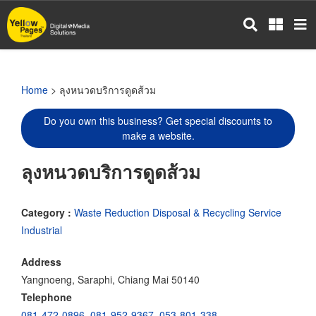
Skip
to
main
content
Home
> ลุงหนวดบริการดูดส้วม
Do you own this business? Get special discounts to
make a website.
ลุงหนวดบริการดูดส้วม
Category :
Waste Reduction Disposal & Recycling Service
Industrial
Address
Yangnoeng, Saraphi, Chiang Mai 50140
Telephone
081-472-0896
,
081-952-9367
,
053-801-338