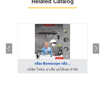
Related Catalog
กล้อง Borescope กล้อ ...
บริษัท โทนัน อาเชีย ออโต้เทค จำกัด
บร