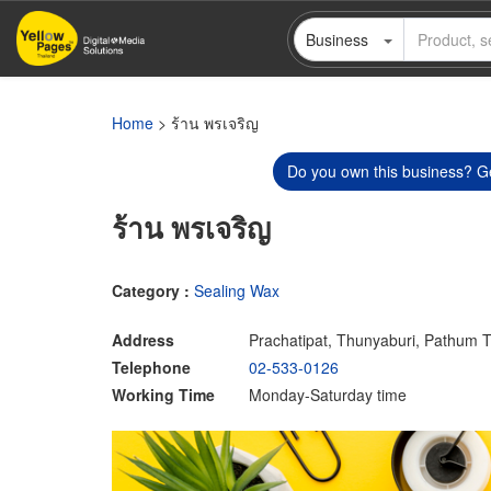
Skip
Business
to
main
content
Home
> ร้าน พรเจริญ
Do you own this business? Ge
ร้าน พรเจริญ
Category :
Sealing Wax
Address
Prachatipat, Thunyaburi, Pathum 
Telephone
02-533-0126
Working Time
Monday-Saturday time