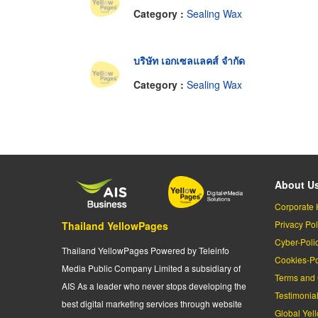
Category :
Sealing Wax
บริษัท เอกเซลแลคส์ จำกัด
Category :
Sealing Wax
About U
Corporate 
Privacy Pol
Thailand YellowPages
Cyber-Poli
Thailand YellowPages Powered by Teleinfo
Cookies-Po
Media Public Company Limited a subsidiary of
Terms and 
AIS As a leader who never stops developing the
Testimonia
best digital marketing services through website
Global Yel