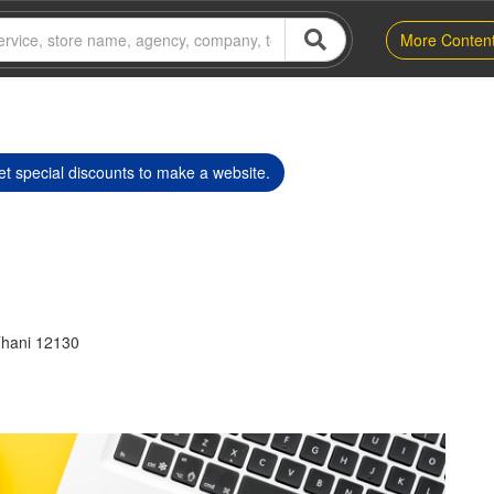
More Conten
t special discounts to make a website.
Thani 12130