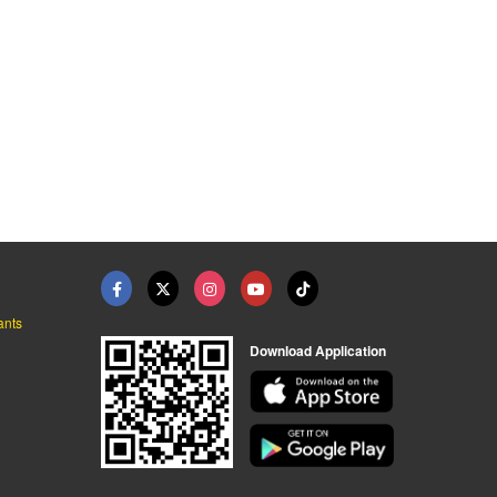
ants
Download Application