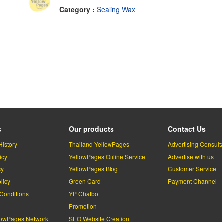
Category :
Sealing Wax
s
Our products
Contact Us
History
Thailand YellowPages
Advertising Consult
icy
YellowPages Online Service
Advertise with us
cy
YellowPages Blog
Customer Service
licy
Green Card
Payment Channel
Conditions
YP Chatbot
l
Promotion
lowPages Network
SEO Website Creation