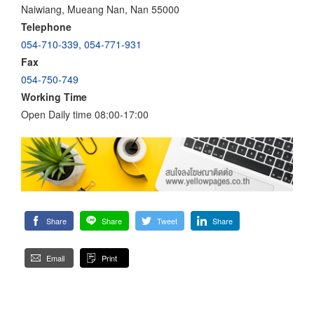
Naiwiang, Mueang Nan, Nan 55000
Telephone
054-710-339
,
054-771-931
Fax
054-750-749
Working Time
Open Daily time 08:00-17:00
Share
Share
Tweet
Share
Email
Print