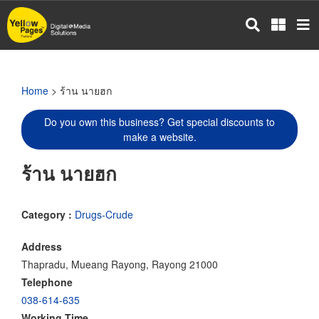
Skip
to
main
content
Home
> ร้าน นายฮก
Do you own this business? Get special discounts to
make a website.
ร้าน นายฮก
Category :
Drugs-Crude
Address
Thapradu, Mueang Rayong, Rayong 21000
Telephone
038-614-635
Working Time